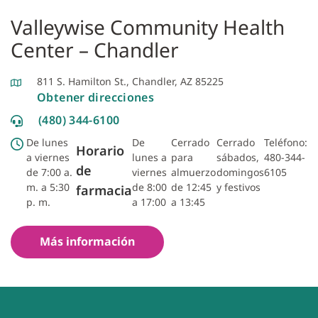
Valleywise Community Health
Center – Chandler
811 S. Hamilton St., Chandler, AZ 85225
Obtener direcciones
(480) 344-6100
De lunes
De
Cerrado
Cerrado
Teléfono:
Horario
a viernes
lunes a
para
sábados,
480-344-
de
de 7:00 a.
viernes
almuerzo
domingos
6105
m. a 5:30
de 8:00
de 12:45
y festivos
farmacia
p. m.
a 17:00
a 13:45
Más información