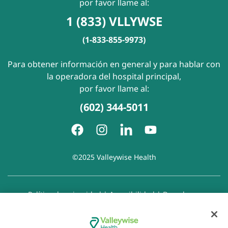
por favor llame al:
1 (833) VLLYWSE
(1-833-855-9973)
Para obtener información en general y para hablar con
la operadora del hospital principal,
por favor llame al:
(602) 344-5011
©2025 Valleywise Health
Política de privacidad
|
Accesibilidad
|
Derechos y
responsabilidades del paciente
|
Aviso de prácticas de
privacidad
|
Aviso de Prohibición de la Discriminación
|
Exención de responsabilidad con respecto a sitios web