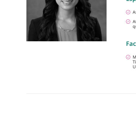
A
A
q
Fac
M
T
U