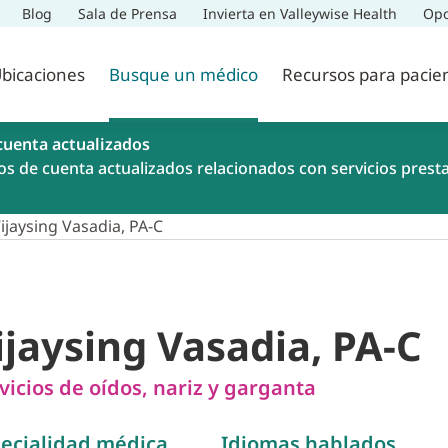
Blog
Sala de Prensa
Invierta en Valleywise Health
Opo
bicaciones
Busque un médico
Recursos para pacie
cuenta actualizados
os de cuenta actualizados relacionados con servicios prest
ijaysing Vasadia, PA-C
ijaysing Vasadia, PA-C
vicios de oídos, nariz y garganta
ecialidad médica
Idiomas hablados