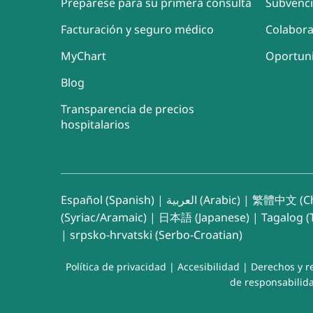
Prepárese para su primera consulta
Subvenc
Facturación y seguro médico
Colabor
MyChart
Oportun
Blog
Transparencia de precios
hospitalarios
Español (Spanish)
|
العربية (Arabic)
|
繁體中文 (Ch
(Syriac/Aramaic)
|
日本語 (Japanese)
|
Tagalog (T
|
srpsko-hrvatski (Serbo-Croatian)
Política de privacidad
|
Accesibilidad
|
Derechos y r
de responsabilida