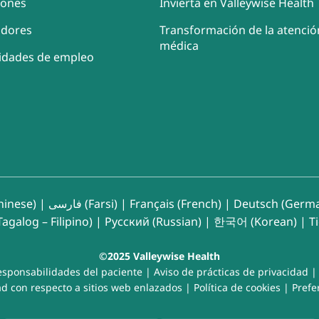
iones
Invierta en Valleywise Health
adores
Transformación de la atenció
médica
idades de empleo
inese)
|
فارسی (Farsi)
|
Français (French)
|
Deutsch (Germ
agalog – Filipino)
|
Русский (Russian)
|
한국어 (Korean)
|
T
©2025 Valleywise Health
esponsabilidades del paciente
|
Aviso de prácticas de privacidad
d con respecto a sitios web enlazados
|
Política de cookies
|
Prefe