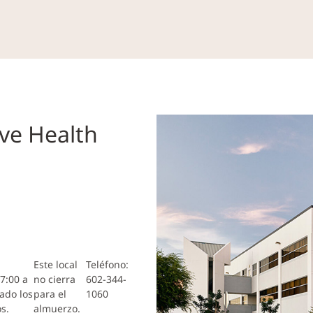
ve Health
Este local
Teléfono:
7:00 a
no cierra
602-344-
ado los
para el
1060
os.
almuerzo.