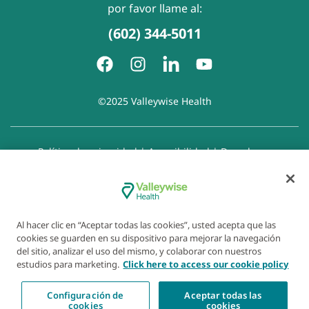
por favor llame al:
(602) 344-5011
©2025 Valleywise Health
Política de privacidad
|
Accesibilidad
|
Derechos y
responsabilidades del paciente
|
Aviso de prácticas de
privacidad
|
Aviso de Prohibición de la Discriminación
|
Exención de responsabilidad con respecto a sitios web
enlazados
|
Política de cookies
|
Preferencias de cookies
Al hacer clic en “Aceptar todas las cookies”, usted acepta que las
cookies se guarden en su dispositivo para mejorar la navegación
del sitio, analizar el uso del mismo, y colaborar con nuestros
estudios para marketing.
Click here to access our cookie policy
Configuración de
Aceptar todas las
cookies
cookies