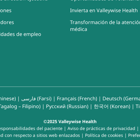
iones
Invierta en Valleywise Health
adores
Transformación de la atenció
médica
idades de empleo
inese)
|
فارسی (Farsi)
|
Français (French)
|
Deutsch (Germ
agalog – Filipino)
|
Русский (Russian)
|
한국어 (Korean)
|
T
©2025 Valleywise Health
esponsabilidades del paciente
|
Aviso de prácticas de privacidad
d con respecto a sitios web enlazados
|
Política de cookies
|
Prefe