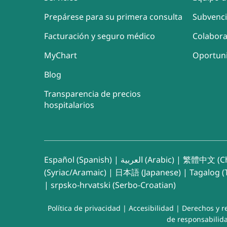
Prepárese para su primera consulta
Subvenc
Facturación y seguro médico
Colabor
MyChart
Oportun
Blog
Transparencia de precios
hospitalarios
Español (Spanish)
|
العربية (Arabic)
|
繁體中文 (Ch
(Syriac/Aramaic)
|
日本語 (Japanese)
|
Tagalog (T
|
srpsko-hrvatski (Serbo-Croatian)
Política de privacidad
|
Accesibilidad
|
Derechos y r
de responsabilida