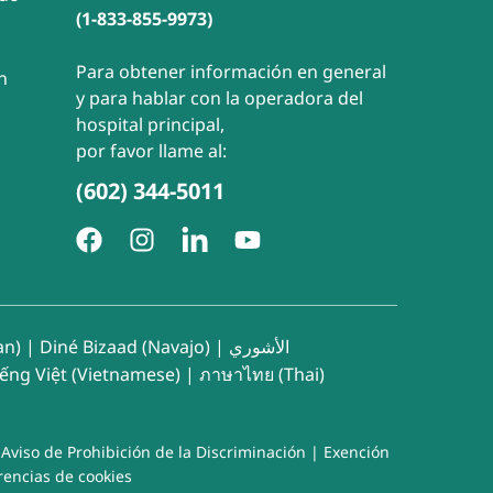
(1-833-855-9973)
Para obtener información en general
n
y para hablar con la operadora del
hospital principal,
por favor llame al:
(602) 344-5011
an)
|
Diné Bizaad (Navajo)
|
الأشوري
iếng Việt (Vietnamese)
|
ภาษาไทย (Thai)
|
Aviso de Prohibición de la Discriminación
|
Exención
rencias de cookies