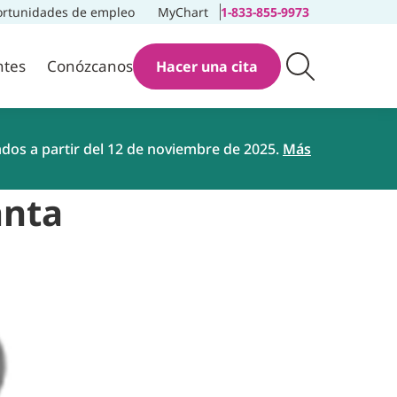
rtunidades de empleo
MyChart
1-833-855-9973
ntes
Conózcanos
Hacer una cita
ados a partir del 12 de noviembre de 2025.
Más
anta