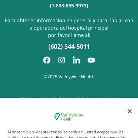
(1-833-855-9973)
Para obtener información en general y para hablar con
la operadora del hospital principal,
por favor llame al:
(602) 344-5011
©2025 Valleywise Health
Política de privacidad
|
Accesibilidad
|
Derechos y
responsabilidades del paciente
|
Aviso de prácticas de
privacidad
|
Aviso de Prohibición de la Discriminación
|
Exención de responsabilidad con respecto a sitios web
enlazados
|
Política de cookies
|
Preferencias de cookies
Al hacer clic en “Aceptar todas las cookies”, usted acepta que las
cookies se guarden en su dispositivo para mejorar la navegación