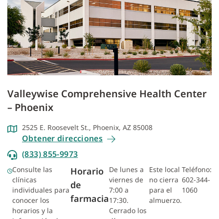
Valleywise Comprehensive Health Center
– Phoenix
2525 E. Roosevelt St., Phoenix, AZ 85008
Obtener direcciones
(833) 855-9973
Consulte las
De lunes a
Este local
Teléfono:
Horario
clínicas
viernes de
no cierra
602-344-
de
individuales para
7:00 a
para el
1060
farmacia
conocer los
17:30.
almuerzo.
horarios y la
Cerrado los