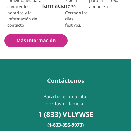
individuales para
7:00 a
para el
1060
farmacia
conocer los
17:30.
almuerzo.
horarios y la
Cerrado los
información de
días
contacto
festivos.
Más información
Contáctenos
Para hacer una cita,
por favor llame al:
1 (833) VLLYWSE
(1-833-855-9973)