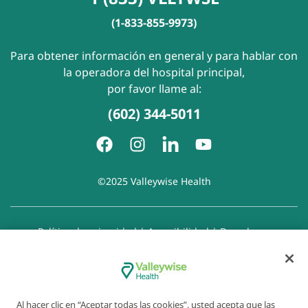
(1-833-855-9973)
Para obtener información en general y para hablar con
la operadora del hospital principal,
por favor llame al:
(602) 344-5011
©2025 Valleywise Health
Política de privacidad
|
Accesibilidad
|
Derechos y
responsabilidades del paciente
|
Aviso de prácticas de
privacidad
|
Aviso de Prohibición de la Discriminación
|
Exención de responsabilidad con respecto a sitios web
enlazados
|
Política de cookies
|
Preferencias de cookies
Al hacer clic en “Aceptar todas las cookies”, usted acepta que las