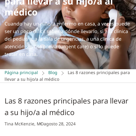
para llevar a su hijo/a al
médico
Cuando hay un niño/a enfermo en casa, a veces puede
ser un poco difícil saber a dónde llevarlo, si a la clínica
del pediatra, a la sala de urgencias, a una clínica de
atención sin cita previa (urgent care) o si lo puede
tratar en casa.
Página principal
Blog
Las 8 razones principales para
llevar a su hijo/a al médico
Las 8 razones principales para llevar
a su hijo/a al médico
Tina McKenzie, MD
agosto 28, 2024