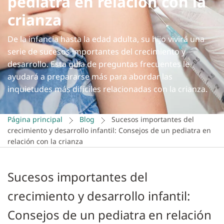
pediatra en relación con la
crianza
De la infancia hasta la edad adulta, su hijo vivirá una
serie de sucesos importantes del crecimiento y
desarrollo. Esta guía de preguntas frecuentes le
ayudará a prepararse más para abordar las
inquietudes más difíciles relacionadas con la crianza.
Página principal
Blog
Sucesos importantes del
crecimiento y desarrollo infantil: Consejos de un pediatra en
relación con la crianza
Sucesos importantes del
crecimiento y desarrollo infantil:
Consejos de un pediatra en relación