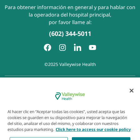
Para obtener información en general y para hablar con
la operadora del hospital principal,
por favor llame al:
(602) 344-5011
©2025 Valleywise Health
Política de privacidad
|
Accesibilidad
|
Derechos y
responsabilidades del paciente
|
Aviso de prácticas de
privacidad
|
Aviso de Prohibición de la Discriminación
|
Exención de responsabilidad con respecto a sitios web
Al hacer clic en “Aceptar todas las cookies”, usted acepta que las
enlazados
|
Política de cookies
|
Preferencias de cookies
cookies se guarden en su dispositivo para mejorar la navegación
del sitio, analizar el uso del mismo, y colaborar con nuestros
estudios para marketing.
Click here to access our cookie policy