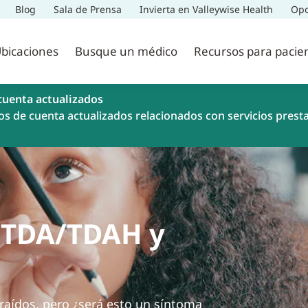
Blog
Sala de Prensa
Invierta en Valleywise Health
Opo
bicaciones
Busque un médico
Recursos para pacie
cuenta actualizados
os de cuenta actualizados relacionados con servicios prest
l TDA/TDAH y
raídos, pero ¿será esto un síntoma