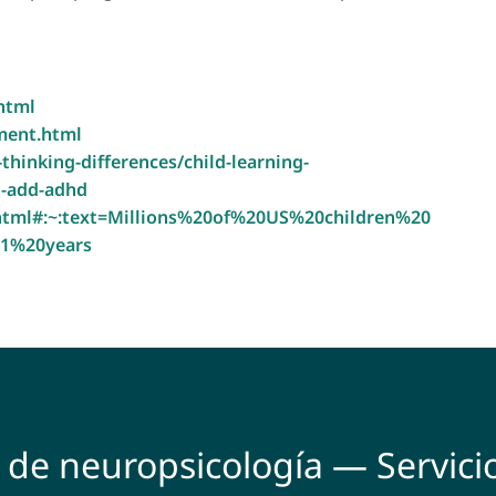
html
ment.html
hinking-differences/child-learning-
n-add-adhd
html#:~:text=Millions%20of%20US%20children%20
1%20years
s de neuropsicología — Servicio