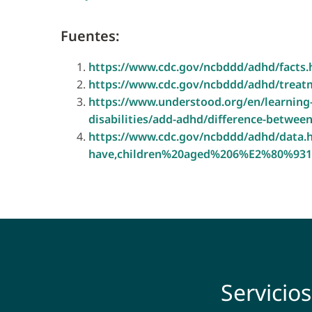
Fuentes:
https://www.cdc.gov/ncbddd/adhd/facts.
https://www.cdc.gov/ncbddd/adhd/treat
https://www.understood.org/en/learning-t
disabilities/add-adhd/difference-betwee
https://www.cdc.gov/ncbddd/adhd/data.
have,children%20aged%206%E2%80%931
Servicio