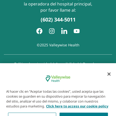
la operadora del hospital principal,
por favor llame al:
(602) 344-5011
©2025 Valleywise Health
Política de privacidad
|
Accesibilidad
|
Derechos y
responsabilidades del paciente
|
Aviso de prácticas de
privacidad
|
Aviso de Prohibición de la Discriminación
|
Exención de responsabilidad con respecto a sitios web
enlazados
|
Política de cookies
|
Preferencias de cookies
Al hacer clic en “Aceptar todas las cookies”, usted acepta que las
cookies se guarden en su dispositivo para mejorar la navegación
del sitio, analizar el uso del mismo, y colaborar con nuestros
estudios para marketing.
Click here to access our cookie policy