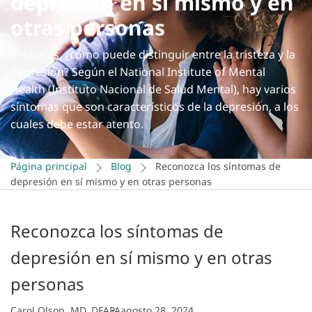
depresión en sí mismo y en
otras personas
Entonces, ¿cómo puede distinguir entre la tristeza y la
depresión? Según el National Institute of Mental
Health (Instituto Nacional de Salud Mental), hay varios
síntomas que son característicos de la depresión, a los
cuales debe estar atento.
Página principal
Blog
Reconozca los síntomas de
depresión en sí mismo y en otras personas
Reconozca los síntomas de
depresión en sí mismo y en otras
personas
Carol Olson, MD, DFAPA
agosto 28, 2024