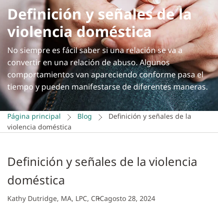
Definición y señales de la
violencia doméstica
No siempre es fácil saber si una relación se va a
convertir en una relación de abuso. Algunos
comportamientos van apareciendo conforme pasa el
tiempo y pueden manifestarse de diferentes maneras.
Página principal
Blog
Definición y señales de la
violencia doméstica
Definición y señales de la violencia
doméstica
Kathy Dutridge, MA, LPC, CRC
agosto 28, 2024