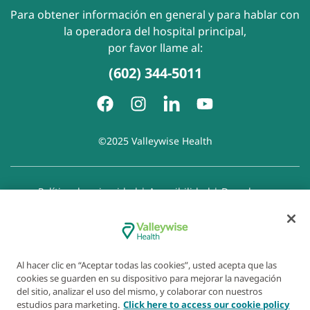
Para obtener información en general y para hablar con
la operadora del hospital principal,
por favor llame al:
(602) 344-5011
©2025 Valleywise Health
Política de privacidad
|
Accesibilidad
|
Derechos y
responsabilidades del paciente
|
Aviso de prácticas de
privacidad
|
Aviso de Prohibición de la Discriminación
|
Exención de responsabilidad con respecto a sitios web
enlazados
|
Política de cookies
|
Preferencias de cookies
Al hacer clic en “Aceptar todas las cookies”, usted acepta que las
cookies se guarden en su dispositivo para mejorar la navegación
del sitio, analizar el uso del mismo, y colaborar con nuestros
estudios para marketing.
Click here to access our cookie policy