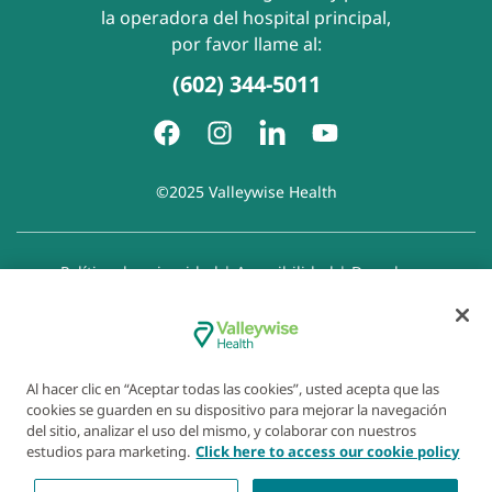
la operadora del hospital principal,
por favor llame al:
(602) 344-5011
©2025 Valleywise Health
Política de privacidad
|
Accesibilidad
|
Derechos y
responsabilidades del paciente
|
Aviso de prácticas de
privacidad
|
Aviso de Prohibición de la Discriminación
|
Exención de responsabilidad con respecto a sitios web
enlazados
|
Política de cookies
|
Preferencias de cookies
Al hacer clic en “Aceptar todas las cookies”, usted acepta que las
cookies se guarden en su dispositivo para mejorar la navegación
del sitio, analizar el uso del mismo, y colaborar con nuestros
estudios para marketing.
Click here to access our cookie policy