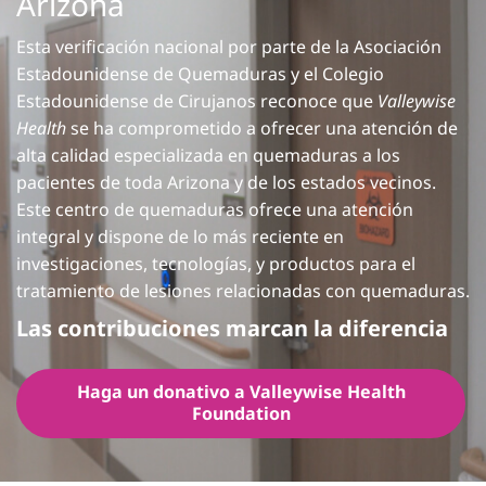
Arizona
Esta verificación nacional por parte de la Asociación
Estadounidense de Quemaduras y el Colegio
Estadounidense de Cirujanos reconoce que
Valleywise
Health
se ha comprometido a ofrecer una atención de
alta calidad especializada en quemaduras a los
pacientes de toda Arizona y de los estados vecinos.
Este centro de quemaduras ofrece una atención
integral y dispone de lo más reciente en
investigaciones, tecnologías, y productos para el
tratamiento de lesiones relacionadas con quemaduras.
Las contribuciones marcan la diferencia
Haga un donativo a Valleywise Health
Foundation