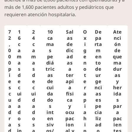
más de 1,600 pacientes adultos y pediátricos que
requieren atención hospitalaria.
7
1
2
10
Sal
O
De
Ate
2
6
4
ca
as
x
pa
nci
,
c
c
ma
de
i
rta
ón
0
a
a
s
dic
g
m
de
0
m
m
pe
ad
e
en
que
0
a
a
diá
as
n
to
ma
p
s
s
tric
a
o
de
dur
i
d
d
as
ter
t
ur
as
e
e
e
de
api
e
ge
y
s
c
c
cui
a
r
nci
her
c
ui
ui
da
físi
a
as
ida
u
d
d
do
ca
p
es
s
a
a
a
s
y
i
pe
par
d
d
d
int
ocu
a
cia
a
r
o
o
en
pac
h
liz
pac
a
s
s
siv
ion
i
ad
ien
d
in
a
os/
al y
p
o
tes