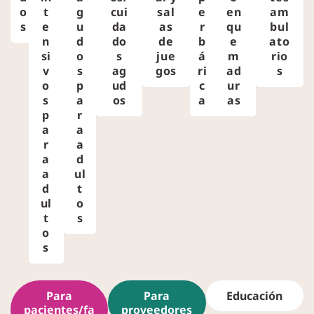
o
t
g
cui
sal
e
en
am
s
e
u
da
as
r
qu
bul
n
d
do
de
b
e
ato
si
o
s
jue
á
m
rio
v
s
ag
gos
ri
ad
s
o
p
ud
c
ur
s
a
os
a
as
p
r
a
a
r
a
a
d
a
ul
d
t
ul
o
t
s
o
s
Para
Para
Educación
pacientes/fa
proveedores