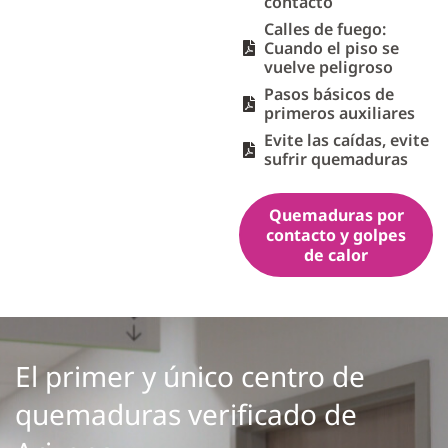
contacto
Calles de fuego:
Cuando el piso se
vuelve peligroso
Pasos básicos de
primeros auxiliares
Evite las caídas, evite
sufrir quemaduras
Quemaduras por
contacto y golpes
de calor
El primer y único centro de
quemaduras verificado de