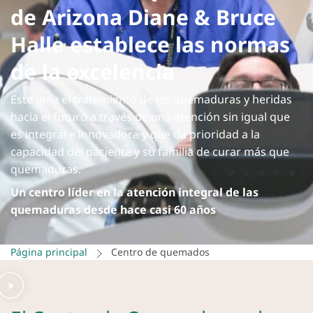
de Arizona Diane & Bruce
Halle establece las normas
de la excelencia
Este guía el tratamiento de las quemaduras y heridas
hacia el futuro a través de una atención sin igual que
es integral e innovadora y que da prioridad a la
capacidad del paciente y su familia de curar más que
quemaduras.
Un centro líder en la atención integral de las
quemaduras desde hace casi 60 años
Página principal
Centro de quemados