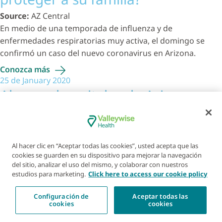
Source:
AZ Central
En medio de una temporada de influenza y de
enfermedades respiratorias muy activa, el domingo se
confirmó un caso del nuevo coronavirus en Arizona.
Conozca
más
25 de January 2020
Algunos hospitales de Arizona
implementan medidas de
evaluación del coronavirus en
Al hacer clic en “Aceptar todas las cookies”, usted acepta que las
cookies se guarden en su dispositivo para mejorar la navegación
pacientes
del sitio, analizar el uso del mismo, y colaborar con nuestros
estudios para marketing.
Click here to access our cookie policy
Source:
AZ Central
Aunque se cree que es bajo el riesgo inmediato que
Configuración de
Aceptar todas las
representa este virus potencialmente mortal para la
cookies
cookies
población estadounidense, el viernes los Centros para el