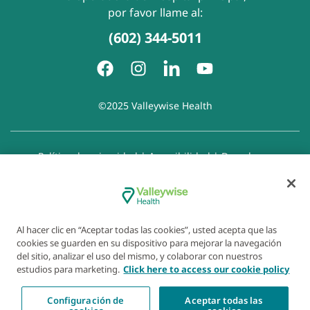
por favor llame al:
(602) 344-5011
©2025 Valleywise Health
Política de privacidad
|
Accesibilidad
|
Derechos y
responsabilidades del paciente
|
Aviso de prácticas de
privacidad
|
Aviso de Prohibición de la Discriminación
|
Exención de responsabilidad con respecto a sitios web
enlazados
|
Política de cookies
|
Preferencias de cookies
Al hacer clic en “Aceptar todas las cookies”, usted acepta que las
cookies se guarden en su dispositivo para mejorar la navegación
del sitio, analizar el uso del mismo, y colaborar con nuestros
estudios para marketing.
Click here to access our cookie policy
Configuración de
Aceptar todas las