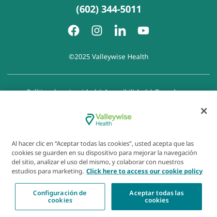
(602) 344-5011
©2025 Valleywise Health
Política de privacidad
|
Accesibilidad
|
Derechos y
responsabilidades del paciente
|
Aviso de prácticas de
privacidad
|
Aviso de Prohibición de la Discriminación
|
Exención de responsabilidad con respecto a sitios web
enlazados
|
Política de cookies
|
Preferencias de cookies
Al hacer clic en “Aceptar todas las cookies”, usted acepta que las
cookies se guarden en su dispositivo para mejorar la navegación
del sitio, analizar el uso del mismo, y colaborar con nuestros
estudios para marketing.
Click here to access our cookie policy
Configuración de
Aceptar todas las
cookies
cookies