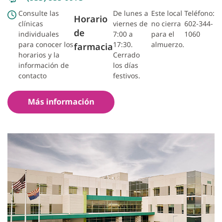
Consulte las
De lunes a
Este local
Teléfono:
Horario
clínicas
viernes de
no cierra
602-344-
de
individuales
7:00 a
para el
1060
para conocer los
17:30.
almuerzo.
farmacia
horarios y la
Cerrado
información de
los días
contacto
festivos.
Más información