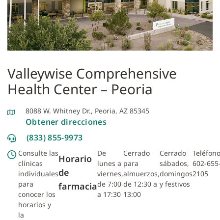
Valleywise Comprehensive
Health Center – Peoria
8088 W. Whitney Dr., Peoria, AZ 85345
Obtener direcciones
(833) 855-9973
Consulte las
De
Cerrado
Cerrado
Teléfono
Horario
clínicas
lunes a
para
sábados,
602-655
de
individuales
viernes,
almuerzos,
domingos
2105
para
de 7:00
de 12:30 a
y festivos
farmacia
conocer los
a 17:30
13:00
horarios y
la