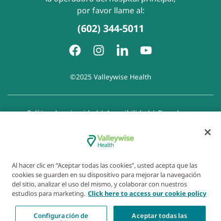
por favor llame al:
(602) 344-5011
©2025 Valleywise Health
Política de privacidad
|
Accesibilidad
|
Derechos y
responsabilidades del paciente
|
Aviso de prácticas de
privacidad
|
Aviso de Prohibición de la Discriminación
|
Exención de responsabilidad con respecto a sitios web
enlazados
|
Política de cookies
|
Preferencias de cookies
Al hacer clic en “Aceptar todas las cookies”, usted acepta que las
cookies se guarden en su dispositivo para mejorar la navegación
del sitio, analizar el uso del mismo, y colaborar con nuestros
estudios para marketing.
Click here to access our cookie policy
Configuración de
Aceptar todas las