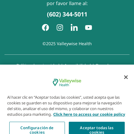
por favor llame al:
(602) 344-5011
©2025 Valleywise Health
Política de privacidad
|
Accesibilidad
|
Derechos y
responsabilidades del paciente
|
Aviso de prácticas de
privacidad
|
Aviso de Prohibición de la Discriminación
|
Exención de responsabilidad con respecto a sitios web
enlazados
|
Política de cookies
|
Preferencias de cookies
Al hacer clic en “Aceptar todas las cookies”, usted acepta que las
cookies se guarden en su dispositivo para mejorar la navegación
del sitio, analizar el uso del mismo, y colaborar con nuestros
estudios para marketing.
Click here to access our cookie policy
Configuración de
Aceptar todas las
cookies
cookies