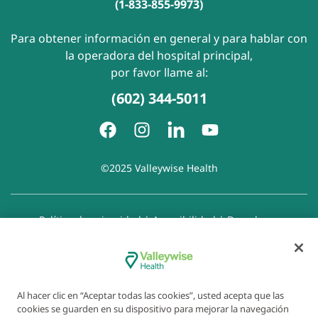
(1-833-855-9973)
Para obtener información en general y para hablar con
la operadora del hospital principal,
por favor llame al:
(602) 344-5011
©2025 Valleywise Health
Política de privacidad
|
Accesibilidad
|
Derechos y
responsabilidades del paciente
|
Aviso de prácticas de
privacidad
|
Aviso de Prohibición de la Discriminación
|
Exención de responsabilidad con respecto a sitios web
enlazados
|
Política de cookies
|
Preferencias de cookies
Al hacer clic en “Aceptar todas las cookies”, usted acepta que las
cookies se guarden en su dispositivo para mejorar la navegación