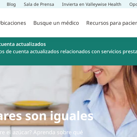
Blog
Sala de Prensa
Invierta en Valleywise Health
Opo
bicaciones
Busque un médico
Recursos para pacie
cuenta actualizados
os de cuenta actualizados relacionados con servicios prest
ares son iguales
re el azúcar? Aprenda sobre qué