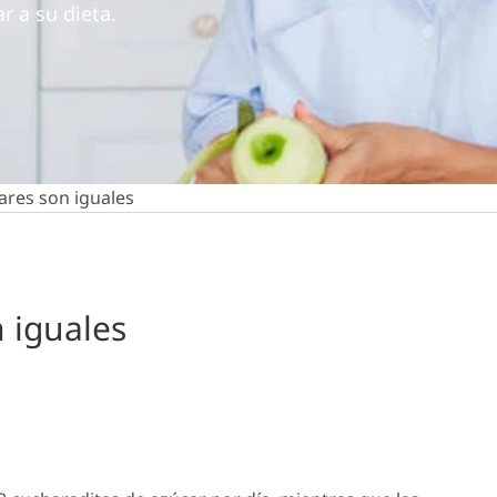
r a su dieta.
ares son iguales
 iguales