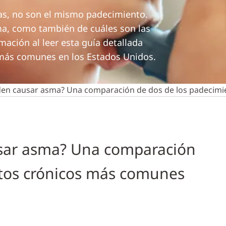
das, no son el mismo padecimiento.
ma, como también de cuáles son las
ación al leer esta guía detallada
 más comunes en los Estados Unidos.
eden causar asma? Una comparación de dos de los padecim
usar asma? Una comparación
ntos crónicos más comunes