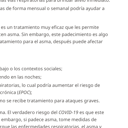
as vías respiratorias para brindar alivio inmediato.
icas de forma mensual o semanal podría ayudar a
es un tratamiento muy eficaz que les permite
ecen asma. Sin embargo, este padecimiento es algo
tratamiento para el asma, después puede afectar
bajo o los contextos sociales;
endo en las noches;
ratorias, lo cual podría aumentar el riesgo de
crónica (
EPOC
);
i no se recibe tratamiento para ataques graves.
a. El verdadero riesgo del
COVID-19
es que este
n embargo, si padece asma, tome medidas de
rque las enfermedades respiratorias, el asma y