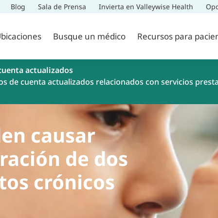
Blog
Sala de Prensa
Invierta en Valleywise Health
Opo
bicaciones
Busque un médico
Recursos para pacie
cuenta actualizados
os de cuenta actualizados relacionados con servicios prest
den causar
ación de dos
tos crónicos