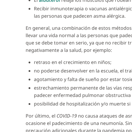
El
albuterol
relaja los músculos que rodean l
Recibir inmunoterapia o vacunas antialérg
las personas que padecen asma alérgica.
En general, una combinación de estos métodos 
llevar una vida normal a las personas que pad
que se debe tomar en serio, ya que no recibir 
negativamente a la salud, por ejemplo:
retraso en el crecimiento en niños;
no poderse desenvolver en la escuela, el tra
agotamiento y falta de sueño por estar tosi
estrechamiento permanente de las vías respi
padecer enfermedad pulmonar obstructiva 
posibilidad de hospitalización y/o muerte s
Por último, el
COVID-19
no causa ataques de asm
ocasione el padecimiento de una neumonía. Si
precaución adicionales durante la pandemia po