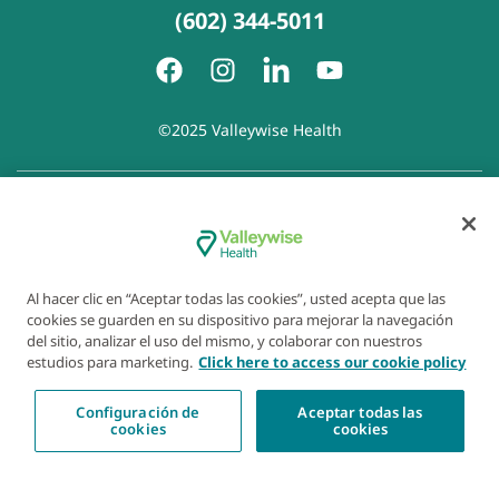
(602) 344-5011
©2025 Valleywise Health
Política de privacidad
|
Accesibilidad
|
Derechos y
responsabilidades del paciente
|
Aviso de prácticas de
privacidad
|
Aviso de Prohibición de la Discriminación
|
Exención de responsabilidad con respecto a sitios web
Al hacer clic en “Aceptar todas las cookies”, usted acepta que las
enlazados
|
Política de cookies
|
Preferencias de cookies
cookies se guarden en su dispositivo para mejorar la navegación
del sitio, analizar el uso del mismo, y colaborar con nuestros
estudios para marketing.
Click here to access our cookie policy
Configuración de
Aceptar todas las
cookies
cookies